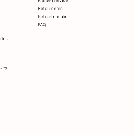
Klantenservice
Retourneren
Retourformulier
FAQ
odes
e “2