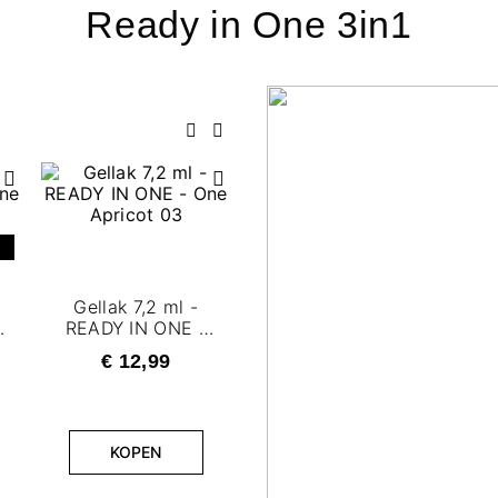
Ready in One 3in1
Vorige
Volgende
Gellak 7,2 ml -
READY IN ONE -
k
One Apricot 03
€ 12,99
Gellak 7,2 ml -
KOPEN
READY IN ONE -
R
One Soft Beige 04
O
€ 12,99