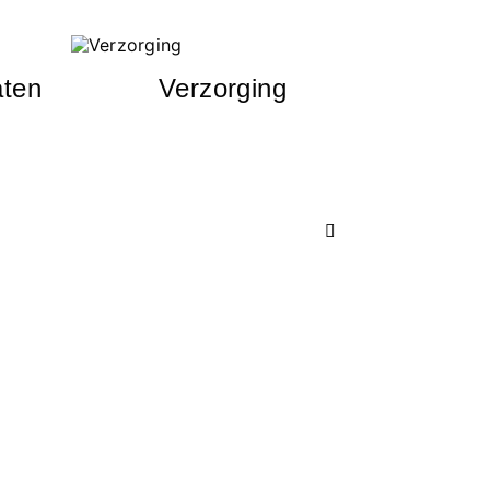
aten
Verzorging
E