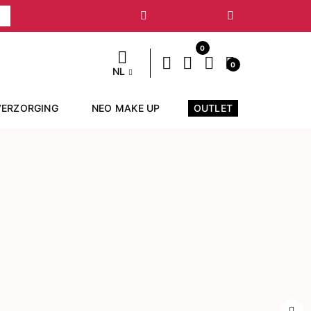
Volgende
0
0
NL
VERZORGING
NEO MAKE UP
OUTLET