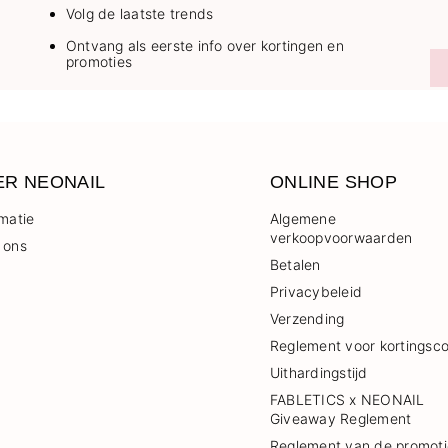
Volg de laatste trends
Ontvang als eerste info over kortingen en
promoties
ER NEONAIL
ONLINE SHOP
rmatie
Algemene
verkoopvoorwaarden
 ons
Betalen
Privacybeleid
Verzending
Reglement voor kortingsc
Uithardingstijd
FABLETICS x NEONAIL
Giveaway Reglement
Reglement van de promoti