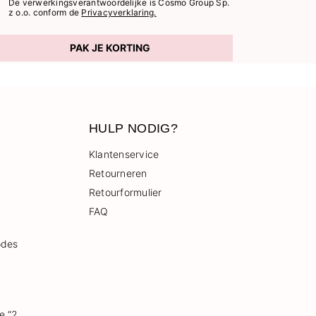
De verwerkingsverantwoordelijke is Cosmo Group Sp.
z o.o. conform de
Privacyverklaring.
PAK JE KORTING
HULP NODIG?
Klantenservice
Retourneren
Retourformulier
FAQ
odes
e “2