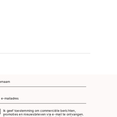
Gellak 7,
(zonde
€ 
K
Ik geef toestemming om commerciële berichten,
promoties en nieuwsbrieven via e-mail te ontvangen.