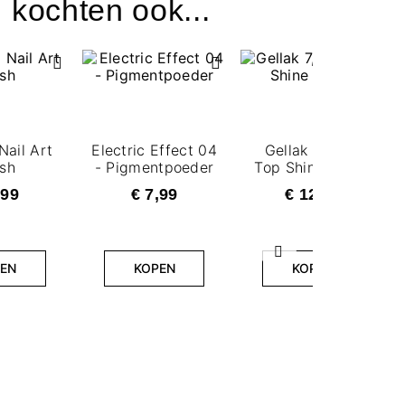
 kochten ook...
Nail Art
Electric Effect 04
Gellak 7,2ml -
sh
- Pigmentpoeder
Top Shine Bright
,99
€ 7,99
€ 12,99
Volgende
EN
KOPEN
KOPEN