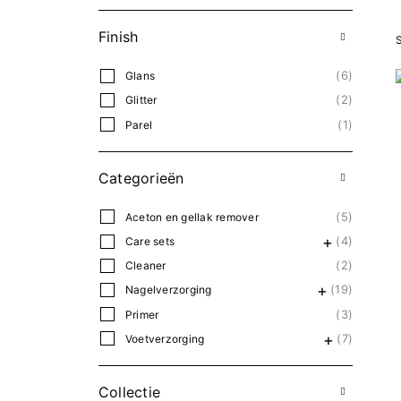
Finish
S
6
Glans
2
Glitter
1
Parel
Categorieën
5
Aceton en gellak remover
4
Care sets
2
Cleaner
19
Nagelverzorging
3
Primer
7
Voetverzorging
Collectie