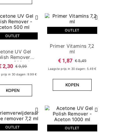
OUTLET
OUTLET
Primer Vitamins 7,2
etone UV Gel
ml
olish Remover
€ 1,87
€ 5,49
ceton 500 ml
€ 2,30
€ 9,99
Laagste prijs in 30 dagen: 5.49 €
 prijs in 30 dagen: 9.99 €
KOPEN
KOPEN
OUTLET
OUTLET