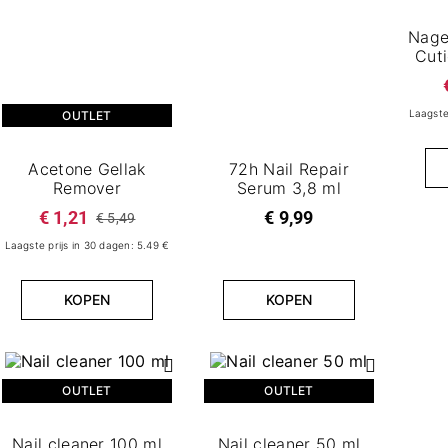
Nage
Cuti
Laagste
OUTLET
Acetone Gellak
72h Nail Repair
Remover
Serum 3,8 ml
€ 1,21
€ 9,99
€ 5,49
Laagste prijs in 30 dagen: 5.49 €
KOPEN
KOPEN
OUTLET
OUTLET
Nail cleaner 100 ml
Nail cleaner 50 ml