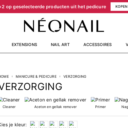
+2 op geselecteerde producten uit het pedicure
KOPEN
EXTENSIONS
NAIL ART
ACCESSOIRES
HOME
MANICURE & PEDICURE
VERZORGING
VERZORGING
Cleaner
Aceton en gellak remover
Primer
Nag
Kies je kleur: