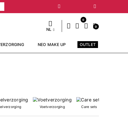
Volgende
0
0
NL
VERZORGING
NEO MAKE UP
OUTLET
elverzorging
Voetverzorging
Care sets