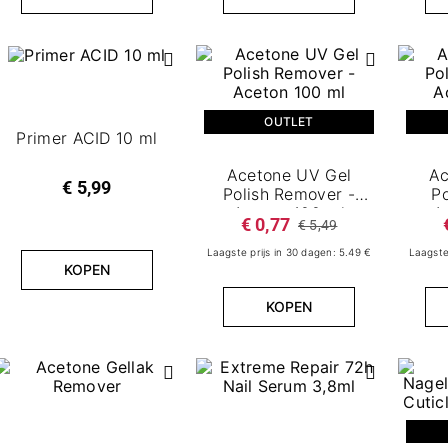
OUTLET
Primer ACID 10 ml
Acetone UV Gel
Ac
€ 5,99
Polish Remover -
P
Aceton 100 ml
A
€ 0,77
€ 5,49
Laagste prijs in 30 dagen: 5.49 €
Laagste
KOPEN
KOPEN