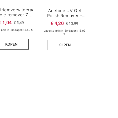
lriemverwijderaar
Acetone UV Gel
cle remover 7,2
Polish Remover -
ml
Aceton 1000 ml
€ 1,04
€ 5,49
€ 4,20
€ 13,99
 prijs in 30 dagen: 5.49 €
Laagste prijs in 30 dagen: 13.99
€
KOPEN
KOPEN