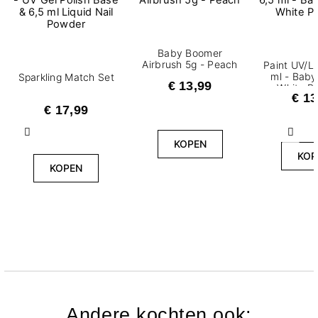
Baby Boomer
Airbrush 5g - Peach
Paint UV/L
ml - Bab
Sparkling Match Set
€ 13,99
White Pa
€ 13
€ 17,99
Vorige
Volg
KOPEN
KOP
KOPEN
Andere kochten ook: