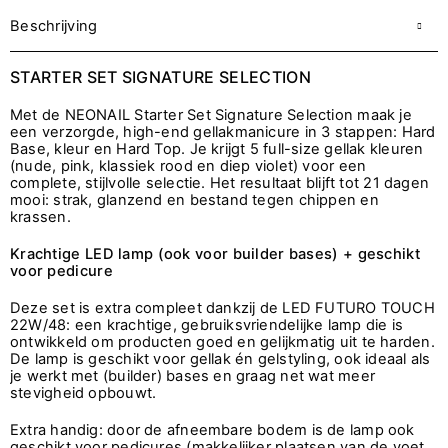
Beschrijving
STARTER SET SIGNATURE SELECTION
Met de NEONAIL Starter Set Signature Selection maak je
een verzorgde, high-end gellakmanicure in 3 stappen: Hard
Base, kleur en Hard Top. Je krijgt 5 full-size gellak kleuren
(nude, pink, klassiek rood en diep violet) voor een
complete, stijlvolle selectie. Het resultaat blijft tot 21 dagen
mooi: strak, glanzend en bestand tegen chippen en
krassen.
Krachtige LED lamp (ook voor builder bases) + geschikt
voor pedicure
Deze set is extra compleet dankzij de LED FUTURO TOUCH
22W/48: een krachtige, gebruiksvriendelijke lamp die is
ontwikkeld om producten goed en gelijkmatig uit te harden.
De lamp is geschikt voor gellak én gelstyling, ook ideaal als
je werkt met (builder) bases en graag net wat meer
stevigheid opbouwt.
Extra handig: door de afneembare bodem is de lamp ook
geschikt voor pedicures (makkelijker plaatsen van de voet