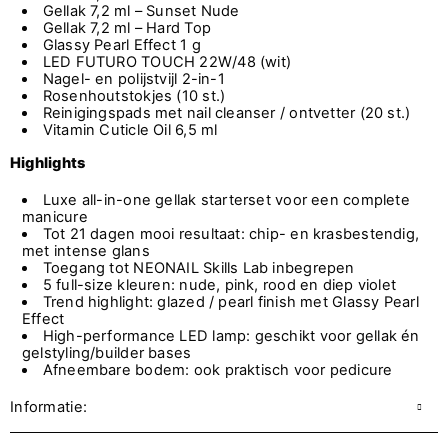
Gellak 7,2 ml – Sunset Nude
Gellak 7,2 ml – Hard Top
Glassy Pearl Effect 1 g
LED FUTURO TOUCH 22W/48 (wit)
Nagel- en polijstvijl 2-in-1
Rosenhoutstokjes (10 st.)
Reinigingspads met nail cleanser / ontvetter (20 st.)
Vitamin Cuticle Oil 6,5 ml
Highlights
Luxe all-in-one gellak starterset voor een complete
manicure
Tot 21 dagen mooi resultaat: chip- en krasbestendig,
met intense glans
Toegang tot NEONAIL Skills Lab inbegrepen
5 full-size kleuren: nude, pink, rood en diep violet
Trend highlight: glazed / pearl finish met Glassy Pearl
Effect
High-performance LED lamp: geschikt voor gellak én
gelstyling/builder bases
Afneembare bodem: ook praktisch voor pedicure
Informatie: