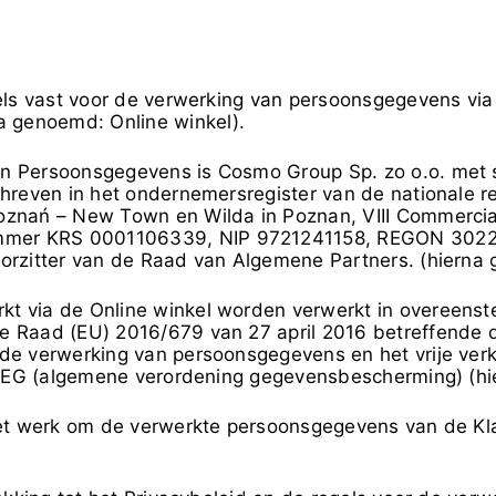
gels vast voor de verwerking van persoonsgegevens via
a genoemd: Online winkel).
 Persoonsgegevens is Cosmo Group Sp. zo o.o. met sta
chreven in het ondernemersregister van de nationale 
oznań – New Town en Wilda in Poznan, VIII Commercial
ummer KRS
0001106339
, NIP
9721241158
, REGON
302
oorzitter van de Raad van Algemene Partners. (hierna
t via de Online winkel worden verwerkt in overeens
e Raad (EU) 2016/679 van 27 april 2016 betreffende d
 de verwerking van persoonsgegevens en het vrije ver
/46/EG (algemene verordening gegevensbescherming) (h
het werk om de verwerkte persoonsgegevens van de Kla