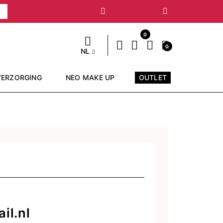
Volgende
0
0
NL
VERZORGING
NEO MAKE UP
OUTLET
il.nl