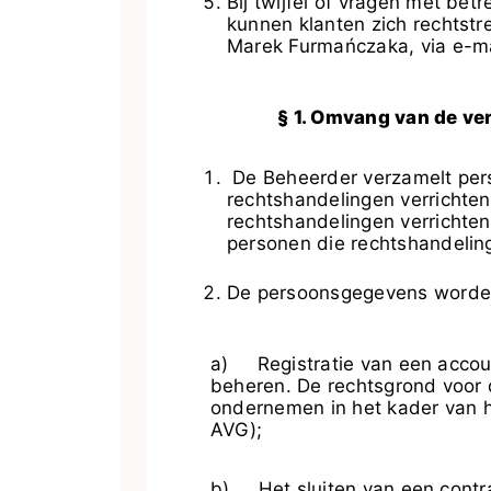
Bij twijfel of vragen met be
kunnen klanten zich rechtst
Marek Furmańczaka, via e-ma
§ 1. Omvang van de v
De Beheerder verzamelt pers
rechtshandelingen verrichten
rechtshandelingen verrichten 
personen die rechtshandelin
De persoonsgegevens worden 
a) Registratie van een accoun
beheren. De rechtsgrond voor 
ondernemen in het kader van he
AVG);
b) Het sluiten van een contr