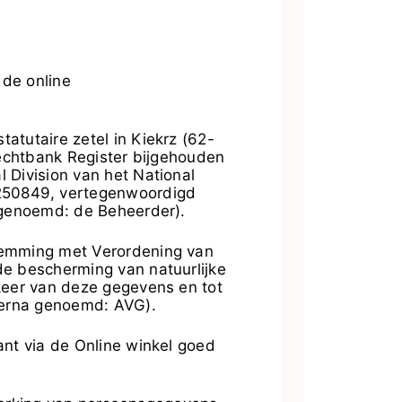
 de online
tutaire zetel in Kiekrz (62-
rechtbank Register bijgehouden
 Division van het National
250849
, vertegenwoordigd
 genoemd: de Beheerder).
temming met Verordening van
e bescherming van natuurlijke
keer van deze gegevens en tot
ierna genoemd: AVG).
nt via de Online winkel goed