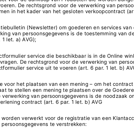
 voeren. De rechtsgrond voor de verwerking van perso
n in het kader van het gesloten verkoopcontract (art. 
ebulletin (Newsletter) om goederen en services van d
rking van persoonsgegevens is de toestemming van de
 1 let. a) AVG);
formulier service die beschikbaar is in de Online win
vragen. De rechtsgrond voor de verwerking van pers
ormulier service uit te voeren (art. 6 par. 1 let. b) AV
 voor het plaatsen van een mening – om het contract 
taat te stellen een mening te plaatsen over de Goeder
de verwerking van persoonsgegevens is de noodzaak o
rlening contract (art. 6 par. 1 let. b) AVG
orden verwerkt voor de registratie van een Klantacco
e persoonsgegevens te verstrekken: