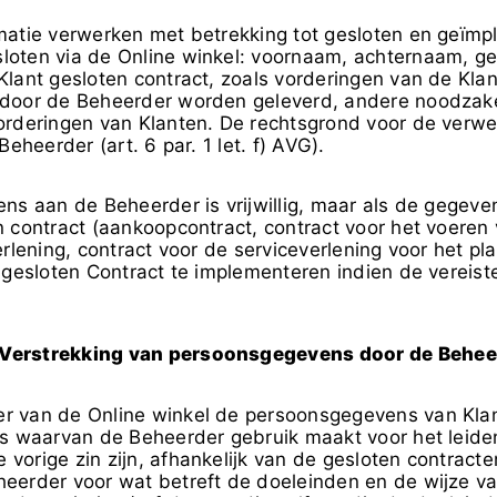
matie verwerken met betrekking tot gesloten en geïm
oten via de Online winkel: voornaam, achternaam, ge
lant gesloten contract, zoals vorderingen van de Klan
 door de Beheerder worden geleverd, andere noodzake
orderingen van Klanten. De rechtsgrond voor de verwe
eheerder (art. 6 par. 1 let. f) AVG).
ens aan de Beheerder is vrijwillig, maar als de gegev
 contract (aankoopcontract, contract voor het voeren
erlening, contract voor de serviceverlening voor het p
t gesloten Contract te implementeren indien de vereis
. Verstrekking van persoonsgegevens door de Behee
er van de Online winkel de persoonsgegevens van Kl
ces waarvan de Beheerder gebruik maakt voor het leide
 vorige zin zijn, afhankelijk van de gesloten contrac
heerder voor wat betreft de doeleinden en de wijze v