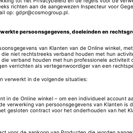
trekking tot het Privacybeleid en de regels voor de ve
reeks richten aan de aangewezen Inspecteur voor Geg
il op:
gdpr@cosmogroup.pl
.
erwerkte persoonsgegevens, doeleinden en rechtsgr
oonsgegevens van Klanten van de Online winkel, met 
 die niet rechtstreeks verband houden met hun activite
die verband houden met hun professionele activiteit of
gen verrichten als vertegenwoordiger van een rechtsp
verwerkt in de volgende situaties:
t in de Online winkel – om een individueel account a
de verwerking van persoonsgegevens van Klanten is 
t gesloten contract voor het onderhouden van het Klant
act voor de aankoop van Producten die worden aangeb