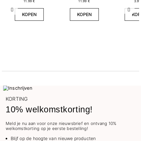
11.99 €
11.99 €
3.99
Vorige
Volg
KOPEN
KOPEN
KOP
KORTING
10% welkomstkorting!
Meld je nu aan voor onze nieuwsbrief en ontvang 10%
welkomstkorting op je eerste bestelling!
Blijf op de hoogte van nieuwe producten