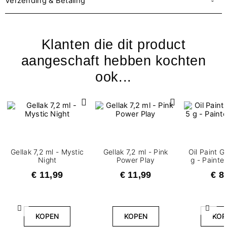
Verzending & Betaling
Klanten die dit product
aangeschaft hebben kochten
ook...
Gellak 7,2 ml - Mystic
Gellak 7,2 ml - Pink
Oil Paint G
Night
Power Play
g - Painte
€ 11,99
€ 11,99
€ 8
Vorige
Volg
KOPEN
KOPEN
KOP