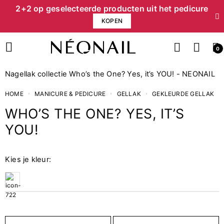
2+2 op geselecteerde producten uit het pedicure
KOPEN
0
Nagellak collectie Who’s the One? Yes, it’s YOU! - NEONAIL
HOME
MANICURE & PEDICURE
GELLAK
GEKLEURDE GELLAK
WHO’S THE ONE? YES, IT’S
YOU!
Finish
1
Klassiek
Kies je kleur:
Collectie
1
Who’s The One? Yes, It’s You!