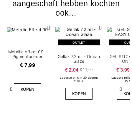
aangeschaft hebben kochten
ook...
OUTLET
OUT
Metallic effect 09 -
Pigmentpoeder
Gellak 7,2 ml - Ocean
GEL STICK
Glaze
ON 
€ 7,99
€ 2,04
€ 3,99
€ 11,99
Laagste prijs in 30 dagen:
Laagste prijs 
2.04 €
15.9
KOPEN
Vorige
Volg
KOPEN
KOP