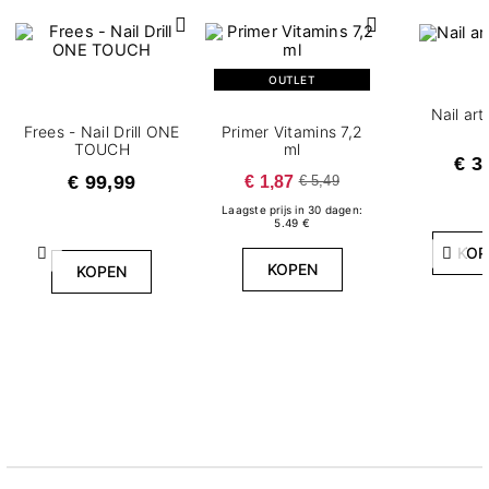
OUTLET
Nail ar
Frees - Nail Drill ONE
Primer Vitamins 7,2
TOUCH
ml
€ 3
€ 99,99
€ 1,87
€ 5,49
Laagste prijs in 30 dagen:
5.49 €
KOP
Vorige
Volg
KOPEN
KOPEN