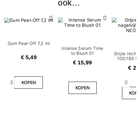
ook...
Gum Peel-Off 7,2 ml
Intense Serum Time
to Blush 01
Grijze recht
€ 5,49
100/180 
€ 15,99
€ 2
KOPEN
Vorige
Volg
KOPEN
KOP