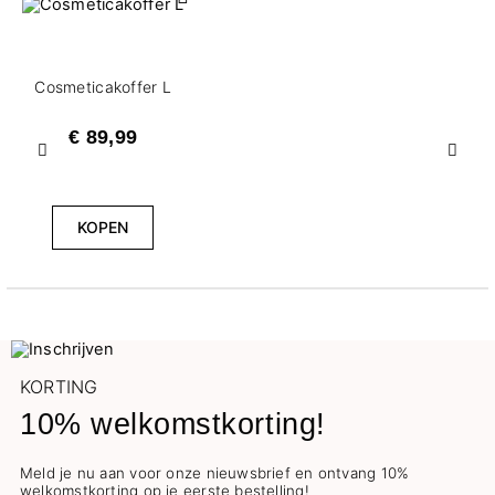
Cosmeticakoffer L
€ 89,99
Vorige
Volg
KOPEN
KORTING
10% welkomstkorting!
Meld je nu aan voor onze nieuwsbrief en ontvang 10%
welkomstkorting op je eerste bestelling!