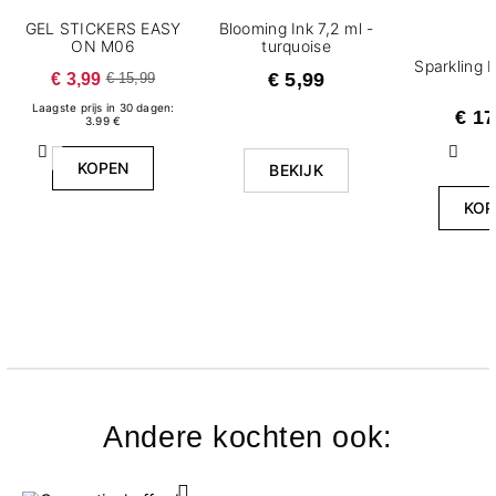
GEL STICKERS EASY
Blooming Ink 7,2 ml -
ON M06
turquoise
Sparkling 
€ 3,99
€ 5,99
€ 15,99
Laagste prijs in 30 dagen:
€ 17
3.99 €
Vorige
Volg
KOPEN
BEKIJK
KOP
Andere kochten ook: