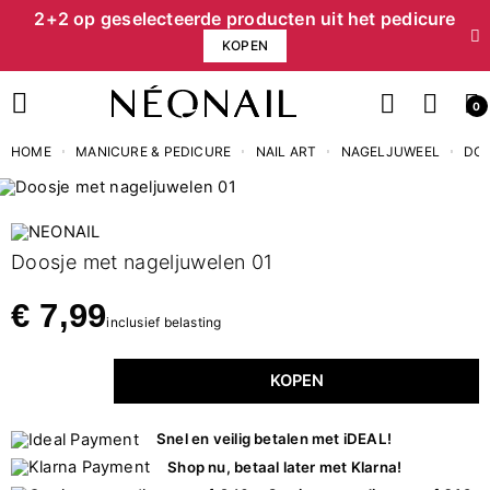
2+2 op geselecteerde producten uit het pedicure
KOPEN
0
HOME
MANICURE & PEDICURE
NAIL ART
NAGELJUWEEL
DOO
Doosje met nageljuwelen 01
€ 7,99
inclusief belasting
KOPEN
Snel en veilig betalen met iDEAL!
Shop nu, betaal later met Klarna!