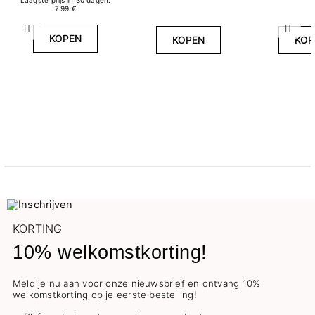
Laagste prijs in 30 dagen:
7.99 €
Vorige
Volg
KOPEN
KOPEN
KOP
KORTING
10% welkomstkorting!
Meld je nu aan voor onze nieuwsbrief en ontvang 10%
welkomstkorting op je eerste bestelling!