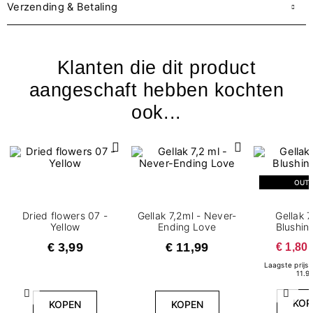
Verzending & Betaling
Klanten die dit product
aangeschaft hebben kochten
ook...
OUT
Dried flowers 07 -
Gellak 7,2ml - Never-
Gellak 7
Yellow
Ending Love
Blushin
€ 3,99
€ 11,99
€ 1,80
Laagste prijs 
11.9
Vorige
Volg
KOP
KOPEN
KOPEN