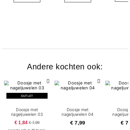
Andere kochten ook:
OUTLET
Doosje met
Doosje met
Doosj
nageljuwelen 03
nageljuwelen 04
nageljuw
€ 1,84
€ 7,99
€ 7
€ 7,99