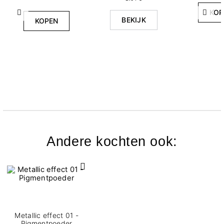
KOP
Vorige
Volg
BEKIJK
KOPEN
Andere kochten ook:
Metallic effect 01 -
Pigmentpoeder