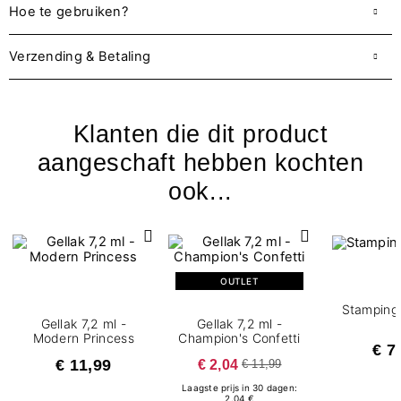
Hoe te gebruiken?
Verzending & Betaling
Klanten die dit product
aangeschaft hebben kochten
ook...
OUTLET
Stamping 
Gellak 7,2 ml -
Gellak 7,2 ml -
Modern Princess
Champion's Confetti
€ 7
€ 11,99
€ 2,04
€ 11,99
Laagste prijs in 30 dagen:
2.04 €