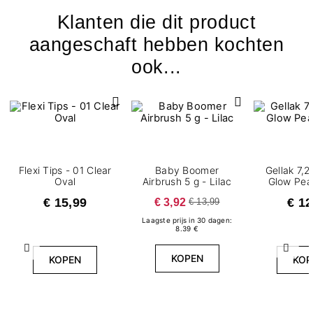
Klanten die dit product
aangeschaft hebben kochten
ook...
Flexi Tips - 01 Clear
Baby Boomer
Gellak 7,2
Oval
Airbrush 5 g - Lilac
Glow Pear
€ 15,99
€ 3,92
€ 12
€ 13,99
Laagste prijs in 30 dagen:
8.39 €
Vorige
Volg
KOPEN
KOPEN
KOP