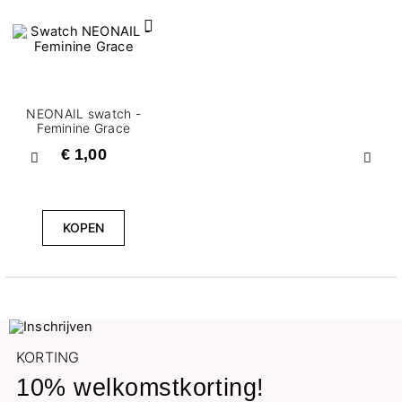
NEONAIL swatch -
Feminine Grace
€ 1,00
Vorige
Volg
KOPEN
KORTING
10% welkomstkorting!