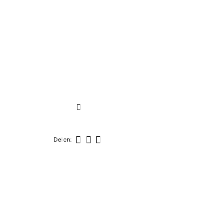
Volgende
Delen:
Delen
Tweet
Pinterest