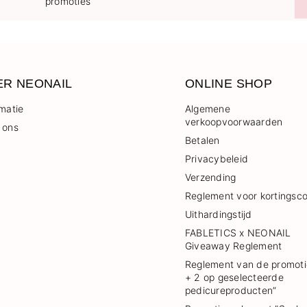
promoties
ER NEONAIL
ONLINE SHOP
rmatie
Algemene
verkoopvoorwaarden
 ons
Betalen
Privacybeleid
Verzending
Reglement voor kortingsc
Uithardingstijd
FABLETICS x NEONAIL
Giveaway Reglement
Reglement van de promoti
+ 2 op geselecteerde
pedicureproducten”