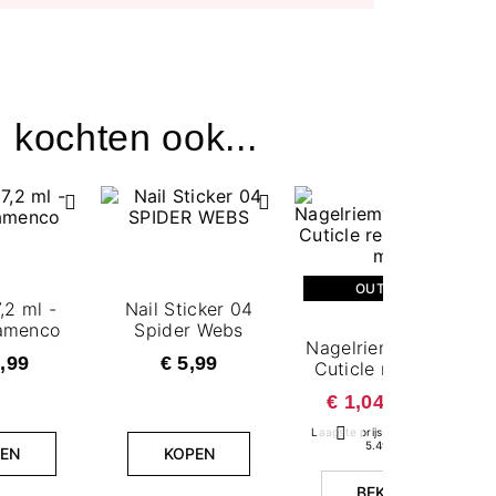
 kochten ook...
OUTLET
,2 ml -
Nail Sticker 04
lamenco
Spider Webs
Nagelriemverwijderaa
,99
€ 5,99
Cuticle remover
7,2 ml
€ 1,04
€ 5,49
Laagste prijs in 30 dagen:
Volgende
5.49 €
EN
KOPEN
BEKIJK