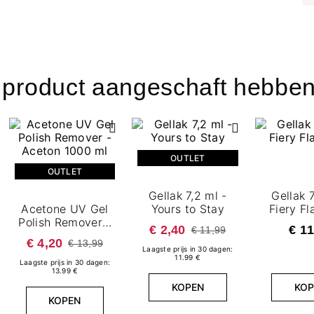
t product aangeschaft hebben
OUTLET
OUTLET
Gellak 7,2 ml -
Gellak 7
Acetone UV Gel
Yours to Stay
Fiery F
Polish Remover -
€ 2,40
€ 11
€ 11,99
Aceton 1000 ml
€ 4,20
€ 13,99
Laagste prijs in 30 dagen:
11.99 €
Laagste prijs in 30 dagen:
13.99 €
KOPEN
KOP
KOPEN