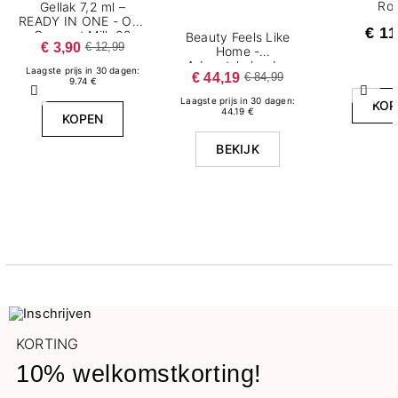
Ro
Gellak 7,2 ml –
READY IN ONE - One
€ 11
Coconut Milk 02
Beauty Feels Like
€ 3,90
€ 12,99
Home -
Adventskalender
Laagste prijs in 30 dagen:
€ 44,19
€ 84,99
9.74 €
Vorige
Volg
Laagste prijs in 30 dagen:
KOP
44.19 €
KOPEN
BEKIJK
KORTING
10% welkomstkorting!