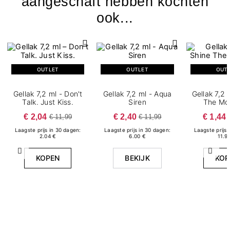
aangeschaft hebben kochten
ook...
OUTLET
OUTLET
OUT
Gellak 7,2 ml - Don't
Gellak 7,2 ml - Aqua
Gellak 7,2 
Talk. Just Kiss.
Siren
The Mo
€ 2,04
€ 2,40
€ 1,44
€ 11,99
€ 11,99
Laagste prijs in 30 dagen:
Laagste prijs in 30 dagen:
Laagste prijs 
2.04 €
6.00 €
11.9
Vorige
Volg
KOPEN
BEKIJK
KOP