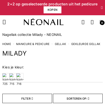
2+2 op geselecteerde producten uit het pedicure
KOPEN
0
Nagellak collectie Milady - NEONAIL
HOME
MANICURE & PEDICURE
GELLAK
GEKLEURDE GELLAK
MILADY
Finish
Kies je kleur:
3
Klassiek
2
Pastel
Collectie
FILTER
SORTEREN OP:
6
Milady