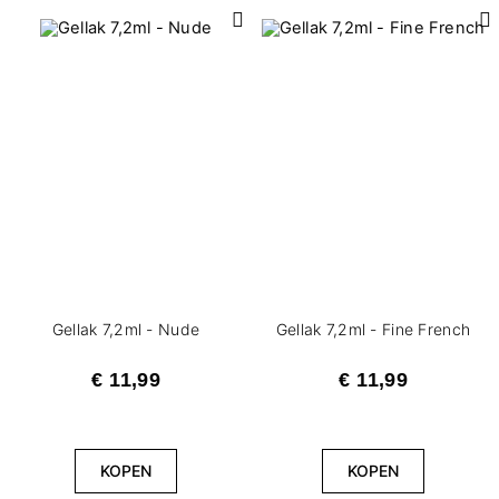
Effect
1
Glitter
Dekking
4
Dekkend
1
Semi-transparent
1
Transparent
Gellak 7,2ml - Nude
Gellak 7,2ml - Fine French
€ 11,99
€ 11,99
FILTERS WISSEN
KOPEN
KOPEN