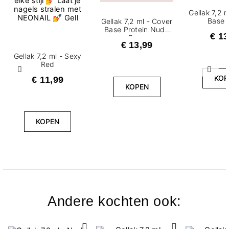
Gellak 7,2 m
Base 
Gellak 7,2 ml - Cover
Base Protein Nude
€ 13
Rose
€ 13,99
Gellak 7,2 ml - Sexy
Red
Vorige
Volg
KOP
€ 11,99
KOPEN
KOPEN
Andere kochten ook: