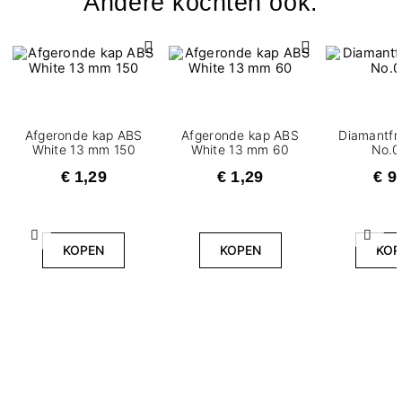
Andere kochten ook:
Afgeronde kap ABS
Afgeronde kap ABS
Diamantfre
White 13 mm 150
White 13 mm 60
No.0
€ 1,29
€ 1,29
€ 9
Vorige
Volg
KOPEN
KOPEN
KOP