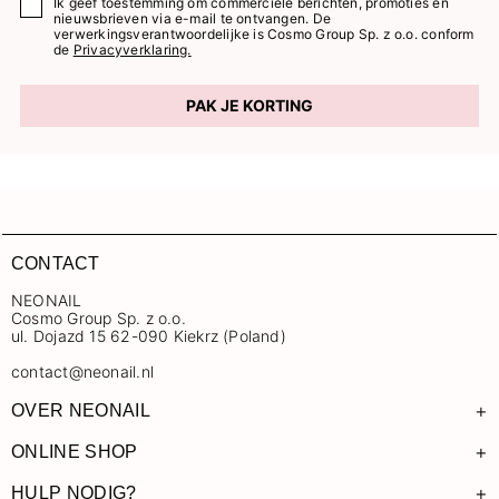
Ik geef toestemming om commerciële berichten, promoties en
nieuwsbrieven via e-mail te ontvangen. De
verwerkingsverantwoordelijke is Cosmo Group Sp. z o.o. conform
de
Privacyverklaring.
PAK JE KORTING
CONTACT
NEONAIL
Cosmo Group Sp. z o.o.
ul. Dojazd 15 62-090 Kiekrz (Poland)
contact@neonail.nl
+
OVER NEONAIL
+
ONLINE SHOP
+
HULP NODIG?