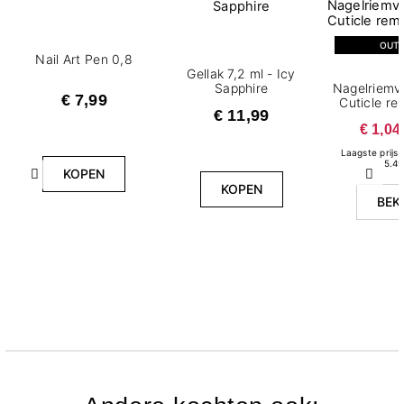
OUT
Nail Art Pen 0,8
Gellak 7,2 ml - Icy
Sapphire
Nagelriemv
€ 7,99
Cuticle re
€ 11,99
m
€ 1,04
Laagste prijs 
5.49
KOPEN
Vorige
Volg
KOPEN
BEK