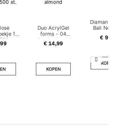
Diamantfrees -
lose
Duo AcrylGel
Ball No.03/S
ekje 12
forms - 04
€ 9,99
500 st.
classic almond
,99
€ 14,99
Volgende
KOPEN
EN
KOPEN