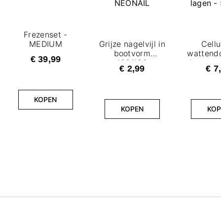
Frezenset -
MEDIUM
Grijze nagelvijl in
Cellu
bootvorm
wattendo
€ 39,99
100/180
lagen - 
€ 2,99
€ 7
NEONAIL
KOPEN
KOPEN
KOP