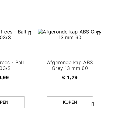
Frezens
rees - Ball
Afgeronde kap ABS
03/S
Grey 13 mm 60
€ 
9,99
€ 1,29
K
PEN
KOPEN
Volgende