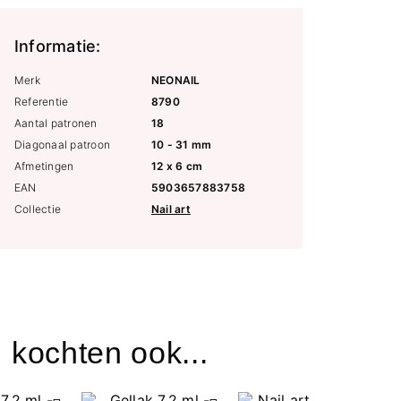
Informatie:
Merk
NEONAIL
Referentie
8790
Aantal patronen
18
Diagonaal patroon
10 - 31 mm
Afmetingen
12 x 6 cm
EAN
5903657883758
Collectie
Nail art
 kochten ook...