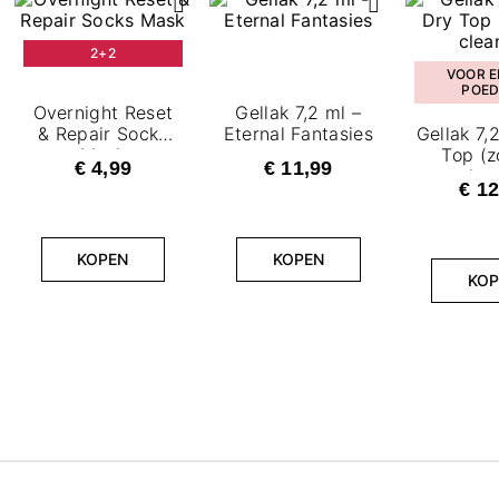
2+2
VOOR E
POED
Overnight Reset
Gellak 7,2 ml –
& Repair Socks
Eternal Fantasies
Gellak 7,
Mask
Top (z
€ 4,99
€ 11,99
clea
€ 12
KOPEN
KOPEN
KOP