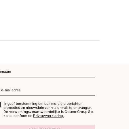
Laagste prijs 
K
Ik geef toestemming om commerciële berichten,
promoties en nieuwsbrieven via e-mail te ontvangen.
De verwerkingsverantwoordelijke is Cosmo Group Sp.
z o.o. conform de
Privacyverklaring.