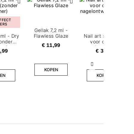
FFECT
ERS
Gellak 7,2 ml -
2ml - Dry
Flawless Glaze
Nail art sponsjes
onder
voor ombre
€ 11,99
ner)
nagelontwerp 25
,99
€ 3,99
st.
Volgende
KOPEN
EN
KOPEN