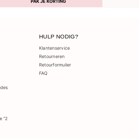
PAK JE KORTING
HULP NODIG?
Klantenservice
Retourneren
Retourformulier
FAQ
odes
e “2