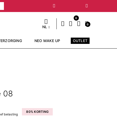
Volgende
0
0
NL
VERZORGING
NEO MAKE UP
OUTLET
e 08
80% KORTING
ief belasting