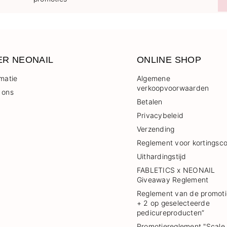
ER NEONAIL
ONLINE SHOP
rmatie
Algemene
verkoopvoorwaarden
 ons
Betalen
Privacybeleid
Verzending
Reglement voor kortingsc
Uithardingstijd
FABLETICS x NEONAIL
Giveaway Reglement
Reglement van de promoti
+ 2 op geselecteerde
pedicureproducten”
Promotiereglement "Scale