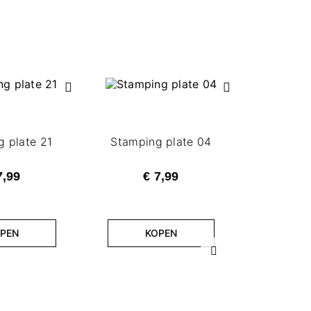
 plate 21
Stamping plate 04
7,99
€ 7,99
PEN
KOPEN
O
Volgende
Stampin
€ 1,