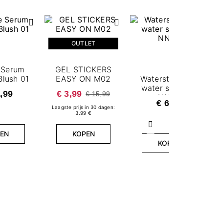
OUTLET
 Serum
GEL STICKERS
Blush 01
EASY ON M02
Waterstickers -
water sticker -
,99
€ 3,99
€ 15,99
NN34
€ 6,99
Laagste prijs in 30 dagen:
3.99 €
Volgende
EN
KOPEN
KOPEN