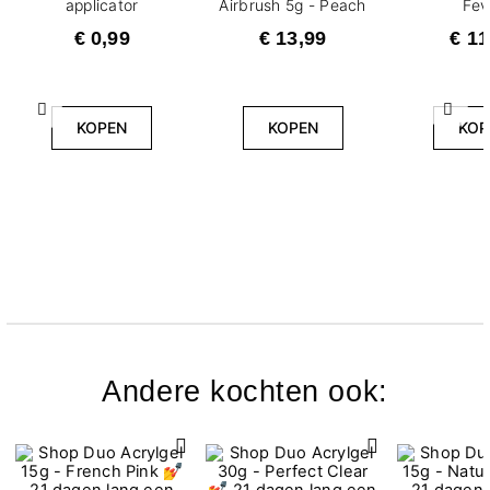
applicator
Airbrush 5g - Peach
Fev
€ 0,99
€ 13,99
€ 11
Vorige
Volg
KOPEN
KOPEN
KOP
Andere kochten ook: