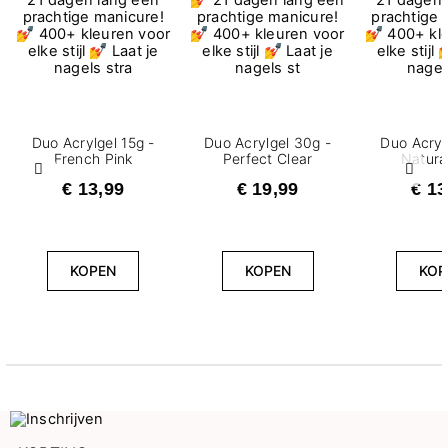
Duo Acrylgel 15g -
Duo Acrylgel 30g -
Duo Acryl
French Pink
Perfect Clear
Natura
Vorige
Volg
€ 13,99
€ 19,99
€ 13
KOPEN
KOPEN
KOP