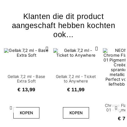
Klanten die dit product
aangeschaft hebben kochten
ook...
Gellak 7,2 ml - Base
Gellak 7,2 ml - Ticket
Extra Soft
to Anywhere
€ 13,99
€ 11,99
Chrome Fla
Vorige
Volg
01 - Pigm
KOPEN
KOPEN
€ 7