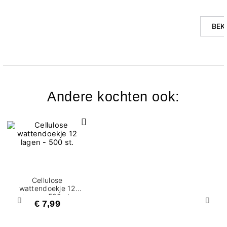
BEK
Andere kochten ook:
Cellulose
wattendoekje 12
lagen - 500 st.
€ 7,99
Vorige
Volg