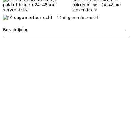
pakket binnen 24-48 uur
verzendklaar
14 dagen retourrecht
Beschrijving
Gellak 7,2 ml – Team Peach
Team Peach is een opvallende neonoranje tint met een
zachte, licht pastelachtige twist. De kleur is energiek en
zomers, maar blijft door de lichte ondertoon strak en
draagbaar. Perfect als je manicure meteen een statement
moet maken; op vakantie, festival of gewoon omdat je zin
hebt in kleur.
Draag Team Peach full-cover voor een bold, sunkissed look
die mooi combineert met wit, denim, goud en bronstinten.
Of gebruik ’m als accentkleur in trendy designs zoals micro
French tips, color block met nude of een speelse swirl
manicure. Ook ideaal als basis voor een extra opvallende
finish: combineer met een glitter top coat of glitteraccenten
voor een glow-up die direct opvalt. Gebruik deze kleur altijd
als gellak samen met een NEONAIL base coat en top coat
en hard elke laag uit in een NEONAIL LED lamp voor een