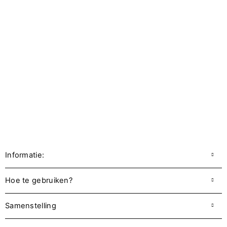
resultaat dat tot wel 21 dagen mooi blijft.
Highlights
· Neonoranje met zachte pastel twist voor een echte
summer statement manicure
· Perfect voor full-cover looks, micro French tips en color
block/swirl nail art
· Ideale basis om te combineren met glitteraccenten of een
glitter top coat
· Tot wel 21 dagen mooie, chip- en krasbestendige nagels
met base coat & top coat
Informatie:
Hoe te gebruiken?
Samenstelling