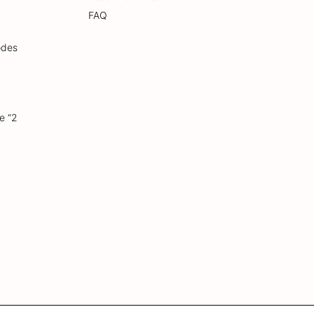
FAQ
odes
e “2