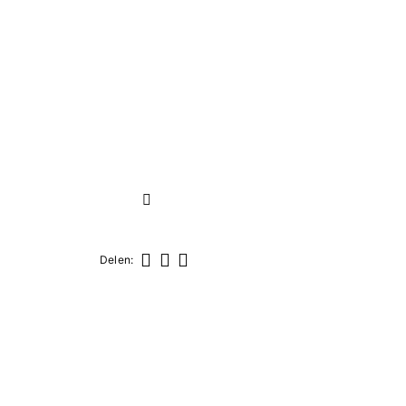
Volgende
Delen:
Delen
Tweet
Pinterest