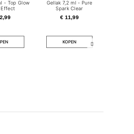
ml - Top Glow
Gellak 7,2 ml - Pure
 Effect
Spark Clear
2,99
€ 11,99
PEN
KOPEN
Volgende
Gellak 7,2
€ 
K