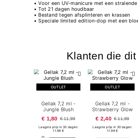
• Voor een UV-manicure met een stralende
• Tot 21 dagen houdbaar
• Bestand tegen afsplinteren en krassen
• Speciale limited edition-dop met een bl
Klanten die di
OUTLET
OUTLET
Gellak 7,2 ml -
Gellak 7,2 ml -
Jungle Blush
Strawberry Glow
€ 1,80
€ 2,40
€ 11,99
€ 11,99
Laagste prijs in 30 dagen:
Laagste prijs in 30 dagen:
11.99 €
11.99 €