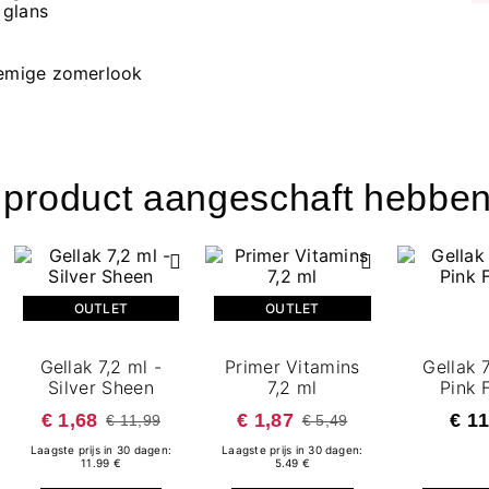
 glans
oemige zomerlook
t product aangeschaft hebben
OUTLET
OUTLET
Gellak 7,2 ml -
Primer Vitamins
Gellak 7
Silver Sheen
7,2 ml
Pink 
€ 1,68
€ 1,87
€ 11
€ 11,99
€ 5,49
Laagste prijs in 30 dagen:
Laagste prijs in 30 dagen:
11.99 €
5.49 €