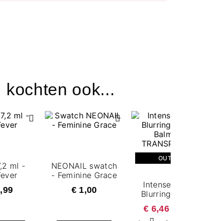
 kochten ook...
OUTLET
,2 ml -
NEONAIL swatch
Fever
- Feminine Grace
Intense Serum
,99
€ 1,00
Blurring Beauty
Balm: 00
€ 6,46
€ 16,99
TRANSPARENT