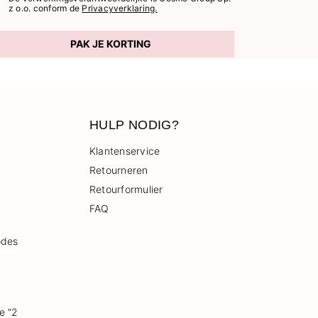
z o.o. conform de
Privacyverklaring.
PAK JE KORTING
HULP NODIG?
Klantenservice
Retourneren
Retourformulier
FAQ
odes
e “2