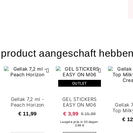
t product aangeschaft hebben
OUTLET
Gellak 7,2 ml -
GEL STICKERS
Peach Horizon
EASY ON M06
Gellak 7
Top Milk
€ 11,99
€ 3,99
€ 15,99
Cre
€ 12
Laagste prijs in 30 dagen:
3.99 €