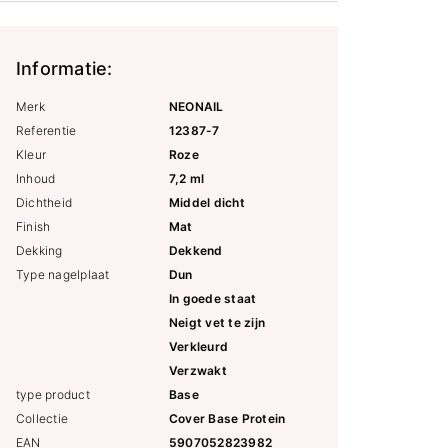
Informatie:
Merk
NEONAIL
Referentie
12387-7
Kleur
Roze
Inhoud
7,2 ml
Dichtheid
Middel dicht
Finish
Mat
Dekking
Dekkend
Type nagelplaat
Dun
In goede staat
Neigt vet te zijn
Verkleurd
Verzwakt
type product
Base
Collectie
Cover Base Protein
EAN
5907052823982