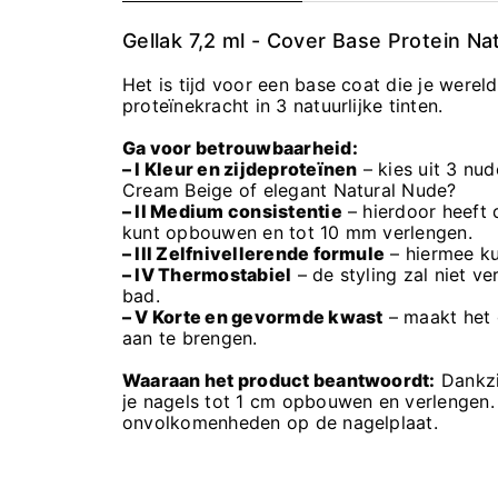
Gellak 7,2 ml - Cover Base Protein Na
Het is tijd voor een base coat die je werel
proteïnekracht in 3 natuurlijke tinten.
Ga voor betrouwbaarheid:
– I Kleur en zijdeproteïnen
– kies uit 3 nud
Cream Beige of elegant Natural Nude?
– II Medium consistentie
– hierdoor heeft
kunt opbouwen en tot 10 mm verlengen.
– III Zelfnivellerende formule
– hiermee ku
– IV Thermostabiel
– de styling zal niet v
bad.
– V Korte en gevormde kwast
– maakt het 
aan te brengen.
Waaraan het product beantwoordt:
Dankzij
je nagels tot 1 cm opbouwen en verlengen. 
onvolkomenheden op de nagelplaat.