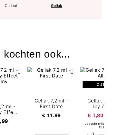
Collectie
Gellak
 kochten ook...
OUTLET
Gellak 7,2 ml -
Gellak 7,2 ml -
,2 ml -
First Date
Icy Allure
y Effect
€ 11,99
€ 1,80
€ 11,99
amy
,99
Laagste prijs in 30 dagen:
11.99 €