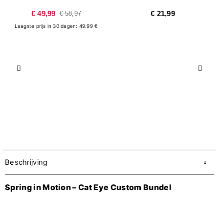
€ 49,99
€ 21,99
€ 58,97
Laagste prijs in 30 dagen: 49.99 €
Vorige
Volg
Beschrijving
Spring in Motion – Cat Eye Custom Bundel