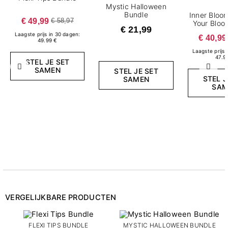
Mystic Halloween
Bundle
Inner Bloo
€ 49,99
€ 58,97
Your Bloo
€ 21,99
Laagste prijs in 30 dagen:
€ 40,99
49.99 €
Laagste prijs 
47.9
STEL JE SET
Vorige
Volg
SAMEN
STEL JE SET
STEL J
SAMEN
SAM
VERGELIJKBARE PRODUCTEN
FLEXI TIPS BUNDLE
MYSTIC HALLOWEEN BUNDLE