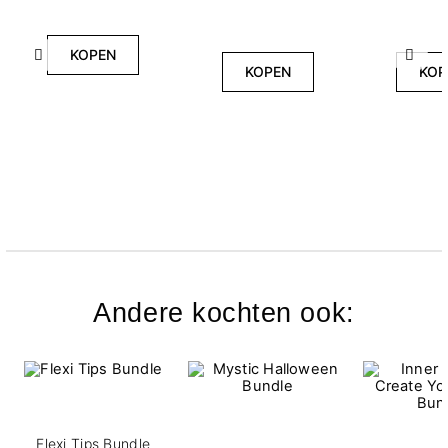
KOPEN
Vorige
Volg
KOPEN
KOP
Andere kochten ook:
Flexi Tips Bundle