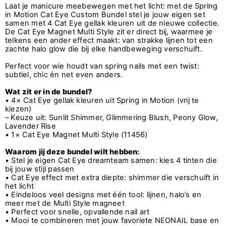
Laat je manicure meebewegen met het licht: met de Spring
in Motion Cat Eye Custom Bundel stel je jouw eigen set
samen met 4 Cat Eye gellak kleuren uit de nieuwe collectie.
De Cat Eye Magnet Multi Style zit er direct bij, waarmee je
telkens een ander effect maakt: van strakke lijnen tot een
zachte halo glow die bij elke handbeweging verschuift.
Perfect voor wie houdt van spring nails met een twist:
subtiel, chic én net even anders.
Wat zit er in de bundel?
• 4× Cat Eye gellak kleuren uit Spring in Motion (vrij te
kiezen)
– Keuze uit: Sunlit Shimmer, Glimmering Blush, Peony Glow,
Lavender Rise
• 1× Cat Eye Magnet Multi Style (11456)
Waarom jij deze bundel wilt hebben:
• Stel je eigen Cat Eye dreamteam samen: kies 4 tinten die
bij jouw stijl passen
• Cat Eye effect met extra diepte: shimmer die verschuift in
het licht
• Eindeloos veel designs met één tool: lijnen, halo’s en
meer met de Multi Style magneet
• Perfect voor snelle, opvallende nail art
• Mooi te combineren met jouw favoriete NEONAIL base en