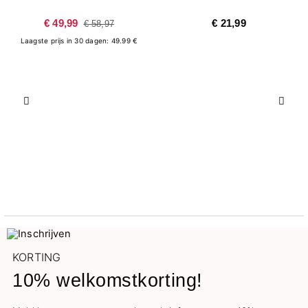
€ 49,99
€ 21,99
€ 58,97
Laagste prijs in 30 dagen: 49.99 €
Vorige
Volg
KORTING
10% welkomstkorting!