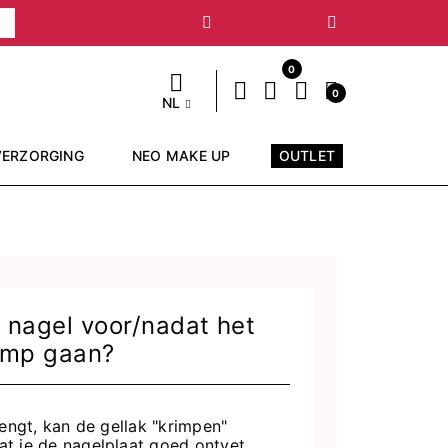
Volgende
0
0
NL
VERZORGING
NEO MAKE UP
OUTLET
 nagel voor/nadat het
amp gaan?
rengt, kan de gellak "krimpen"
at je de nagelplaat goed ontvet